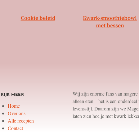
Cookie beleid
Kwark-smoothiebowl
met bessen
Wij zijn enorme fans van magere 
EKIJK MEER
alleen eten – het is een onderdee
Home
levensstijl. Daarom zijn we Mag
Over ons
laten zien hoe je met kwark lekke
Alle recepten
Contact