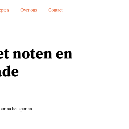
epten
Over ons
Contact
t noten en
ade
oor na het sporten.