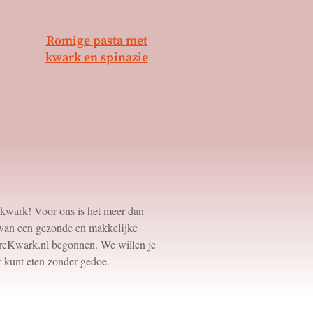
Romige pasta met
kwark en spinazie
kwark! Voor ons is het meer dan
l van een gezonde en makkelijke
ereKwark.nl begonnen. We willen je
r kunt eten zonder gedoe.