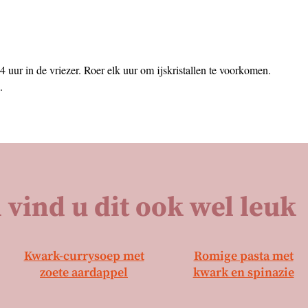
 uur in de vriezer. Roer elk uur om ijskristallen te voorkomen.
.
 vind u dit ook wel leuk
Kwark-currysoep met
Romige pasta met
zoete aardappel
kwark en spinazie