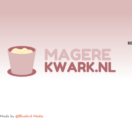
B
Made by
@Bluebird Media