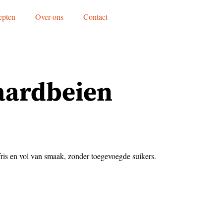
epten
Over ons
Contact
aardbeien
fris en vol van smaak, zonder toegevoegde suikers.