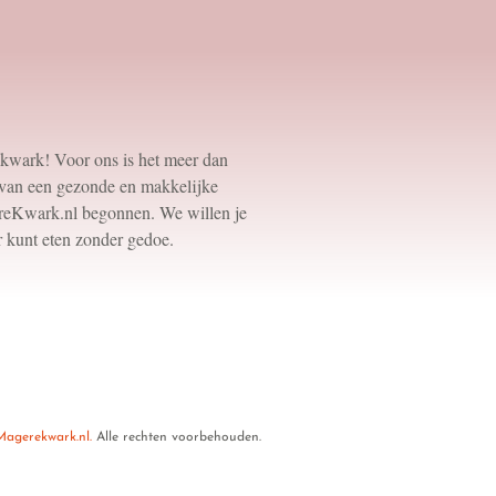
kwark! Voor ons is het meer dan
l van een gezonde en makkelijke
ereKwark.nl begonnen. We willen je
r kunt eten zonder gedoe.
agerekwark.nl.
Alle rechten voorbehouden.