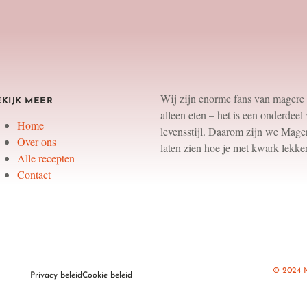
Wij zijn enorme fans van magere 
EKIJK MEER
alleen eten – het is een onderdee
Home
levensstijl. Daarom zijn we Mag
Over ons
laten zien hoe je met kwark lekke
Alle recepten
Contact
© 2024 M
Privacy beleid
Cookie beleid